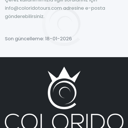
info@coloridotours.com adresine e-posta
gönderebilirsiniz.
Son güncelleme: 18-01-2026