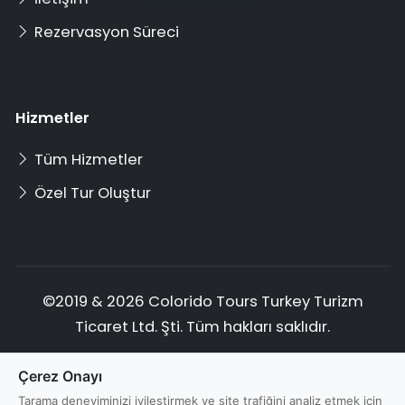
Rezervasyon Süreci
Hizmetler
Tüm Hizmetler
Özel Tur Oluştur
©2019 & 2026 Colorido Tours Turkey Turizm
Ticaret Ltd. Şti. Tüm hakları saklıdır.
Gizlilik Politikası
Hizmet Şartları
Çerez Onayı
Çerez Politikası
İptal ve İade
Veri Koruma
Tarama deneyiminizi iyileştirmek ve site trafiğini analiz etmek için