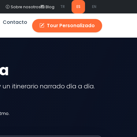
TR
ES
EN
Sobre nosotros
Blog
Contacto
Tour Personalizado
ía
un itinerario narrado día a día.
itmo.