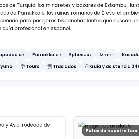
cos de Turquía: los minaretes y bazares de Estambul, la s
ncas de Pamukkale, las ruinas romanas de Éfeso, el ambie
iseñado para pasajeros hispanohablantes que buscan un i
 guía profesional en español.
ppadocia ›
Pamukkale ›
Ephesus ›
Izmir ›
Kusadas
ayuno
Tours
Traslados
Guía y asistencia 24
a y Asia, rodeado de
Fotos de nuestro tour