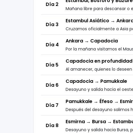
Estambul, Bósforo y Bazare
Día 2
Mañana libre para descansar o e
Estambul Asiático → Ankar
Día 3
Cruzamos oficialmente a Asia par
Ankara → Capadocia
Día 4
Por la mañana visitamos el Mauso
Capadocia en profundidad
Día 5
Al amanecer, quienes lo deseen 
Capadocia → Pamukkale
Día 6
Desayuno y salida hacia el oeste 
Pamukkale → Éfeso → Esmi
Día 7
Después del desayuno salimos ha
Esmirna → Bursa → Estambu
Día 8
Desayuno y salida hacia Bursa, p