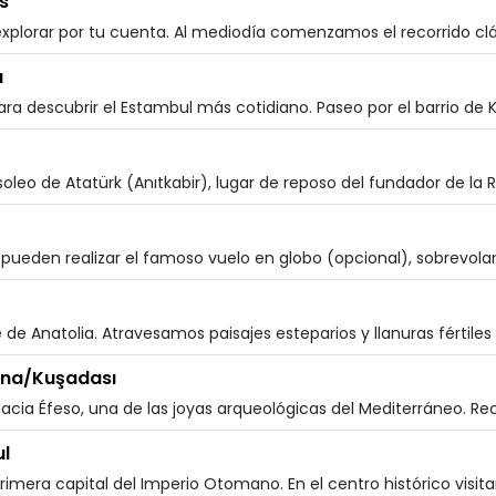
s
xplorar por tu cuenta. Al mediodía comenzamos el recorrido clás
a
a descubrir el Estambul más cotidiano. Paseo por el barrio de K
leo de Atatürk (Anıtkabir), lugar de reposo del fundador de la Re
pueden realizar el famoso vuelo en globo (opcional), sobrevolan
de Anatolia. Atravesamos paisajes esteparios y llanuras fértiles 
rna/Kuşadası
cia Éfeso, una de las joyas arqueológicas del Mediterráneo. Rec
l
rimera capital del Imperio Otomano. En el centro histórico visita