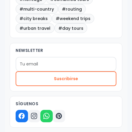
#multi-country
#routing
#city breaks
#weekend trips
#urban travel
#day tours
NEWSLETTER
Suscribirse
SÍGUENOS