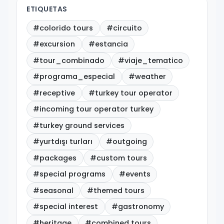
ETIQUETAS
#colorido tours
#circuito
#excursion
#estancia
#tour_combinado
#viaje_tematico
#programa_especial
#weather
#receptive
#turkey tour operator
#incoming tour operator turkey
#turkey ground services
#yurtdışı turları
#outgoing
#packages
#custom tours
#special programs
#events
#seasonal
#themed tours
#special interest
#gastronomy
#heritage
#combined tours