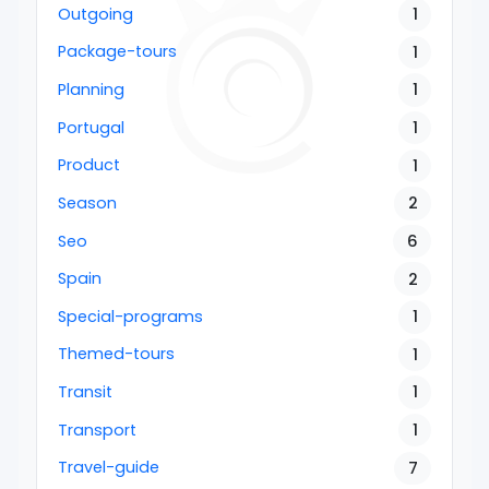
Outgoing
1
Package-tours
1
Planning
1
Portugal
1
Product
1
Season
2
Seo
6
Spain
2
Special-programs
1
Themed-tours
1
Transit
1
Transport
1
Travel-guide
7