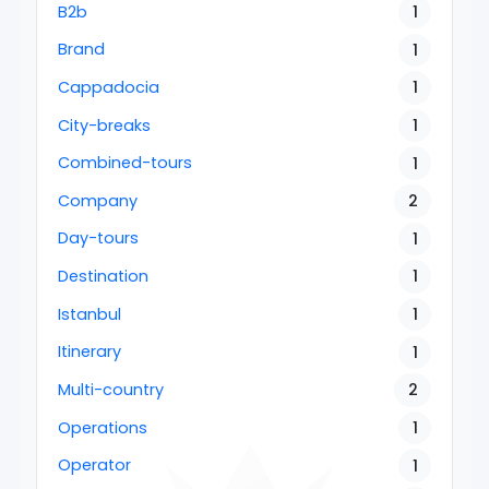
B2b
1
Brand
1
Cappadocia
1
City-breaks
1
Combined-tours
1
Company
2
Day-tours
1
Destination
1
Istanbul
1
Itinerary
1
Multi-country
2
Operations
1
Operator
1