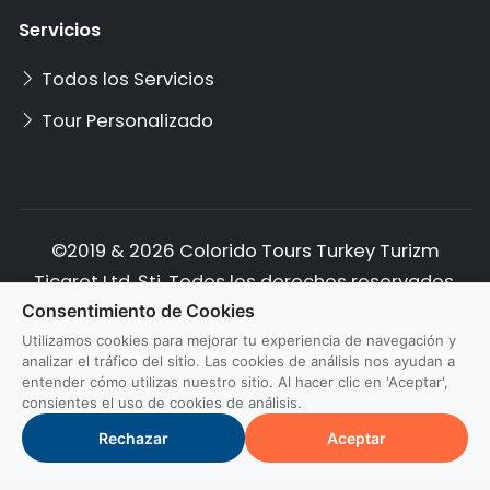
Servicios
Todos los Servicios
Tour Personalizado
©2019 & 2026 Colorido Tours Turkey Turizm
Ticaret Ltd. Şti. Todos los derechos reservados.
Consentimiento de Cookies
Política de Privacidad
Términos de Servicio
Utilizamos cookies para mejorar tu experiencia de navegación y
analizar el tráfico del sitio. Las cookies de análisis nos ayudan a
Política de Cookies
Cancelación y Reembolso
entender cómo utilizas nuestro sitio. Al hacer clic en 'Aceptar',
consientes el uso de cookies de análisis.
Protección de Datos
Aviso Legal
Rechazar
Aceptar