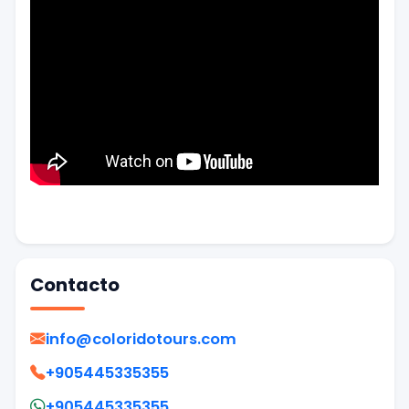
Contacto
info@coloridotours.com
+905445335355
+905445335355