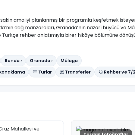
 sakin ama iyi planlanmış bir programla keşfetmek isteyenler
da’nın dağ manzaraları, Granada’nın nazarî büyüsü ve Mál
 ve Türkçe rehber anlatımıyla birer hikâye bölümüne dönüş
Ronda ›
Granada ›
Málaga
l konaklama
Turlar
Transferler
Rehber ve 7/2
 Cruz Mahallesi ve
Turdan fotoğraflar