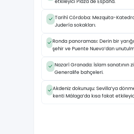
etkileyici Plaza de España.
Tarihî Córdoba: Mezquita-Katedral’i
Judería sokakları.
Ronda panoraması: Derin bir yarığ
şehir ve Puente Nuevo’dan unutul
Nazarî Granada: İslam sanatının z
Generalife bahçeleri.
Akdeniz dokunuşu: Sevilla’ya dönme
kenti Málaga’da kısa fakat etkileyic