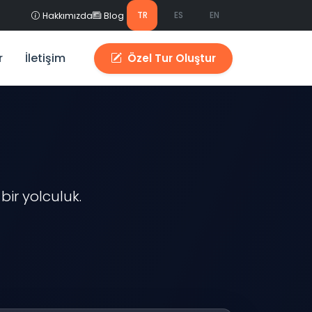
TR
ES
EN
Hakkımızda
Blog
r
İletişim
Özel Tur Oluştur
bir yolculuk.