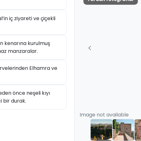
n iç ziyareti ve çiçekli
ın kenarına kurulmuş
maz manzaralar.
irvelerinden Elhamra ve
den önce neşeli kıyı
i bir durak.
Image not available