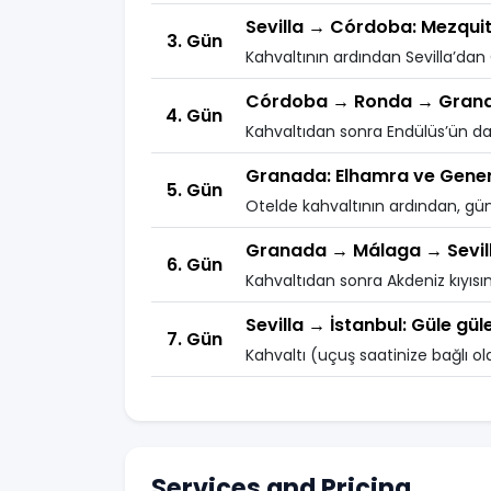
Sevilla → Córdoba: Mezqui
3. Gün
Kahvaltının ardından Sevilla’dan 
Córdoba → Ronda → Gran
4. Gün
Kahvaltıdan sonra Endülüs’ün dağl
Granada: Elhamra ve Gener
5. Gün
Otelde kahvaltının ardından, gün
Granada → Málaga → Sevil
6. Gün
Kahvaltıdan sonra Akdeniz kıyısına
Sevilla → İstanbul: Güle gül
7. Gün
Kahvaltı (uçuş saatinize bağlı ol
Services and Pricing