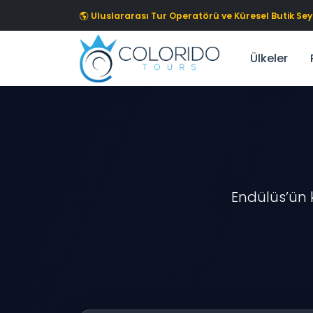
Skip to main content
Uluslararası Tur Operatörü ve Küresel Butik S
Ülkeler
Endülüs’ün k