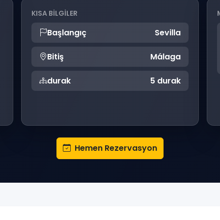
KISA BILGILER
Başlangıç
Sevilla
Bitiş
Málaga
durak
5 durak
Hemen Rezervasyon