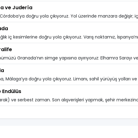
ta ve Judería
Córdoba’ya doğru yola çıkıyoruz. Yol üzerinde manzara değişir; iç 
ada
ık iç kesimlerine doğru yola çıkıyoruz. Varış noktamız, İspanya’nı
alife
ümüzü Granada’nın simge yapısına ayırıyoruz: Elhamra Sarayı ve G
la
, Málaga’ya doğru yola çıkıyoruz. Limanı, sahil yürüyüş yolları ve h
e Endülüs
arak) ve serbest zaman. Son alışverişleri yapmak, şehir merkezinde