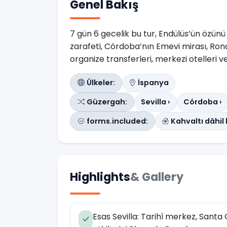
Genel Bakış
7 gün 6 gecelik bu tur, Endülüs’ün özünü
zarafeti, Córdoba’nın Emevi mirası, Ron
organize transferleri, merkezi otelleri
Ülkeler:
İspanya
Güzergah:
Sevilla ›
Córdoba ›
forms.included:
Kahvaltı dâhi
Highlights
& Gallery
Esas Sevilla: Tarihî merkez, Santa