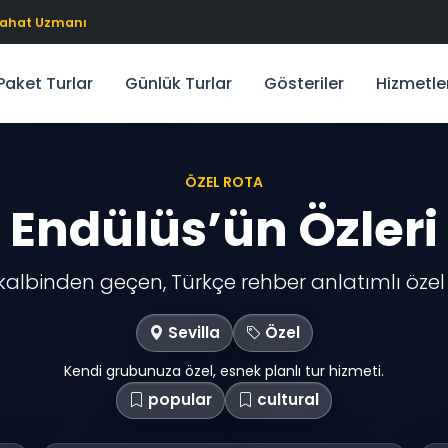
eyahat Uzmanı
Paket Turlar
Günlük Turlar
Gösteriler
Hizmetle
ÖZEL ROTA
Endülüs’ün Özleri
albinden geçen, Türkçe rehber anlatımlı özel 
Sevilla
Özel
Kendi grubunuza özel, esnek planlı tur hizmeti.
popular
cultural