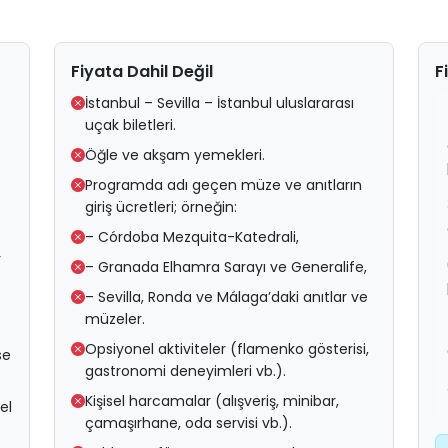
Fiyata Dahil Değil
F
İstanbul – Sevilla – İstanbul uluslararası
uçak biletleri.
Öğle ve akşam yemekleri.
Programda adı geçen müze ve anıtların
giriş ücretleri; örneğin:
– Córdoba Mezquita-Katedrali,
r
– Granada Elhamra Sarayı ve Generalife,
– Sevilla, Ronda ve Málaga’daki anıtlar ve
müzeler.
Opsiyonel aktiviteler (flamenko gösterisi,
se
gastronomi deneyimleri vb.).
Kişisel harcamalar (alışveriş, minibar,
el
çamaşırhane, oda servisi vb.).