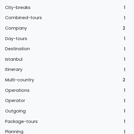
City-breaks
1
Combined-tours
1
Company
2
Day-tours
1
Destination
1
Istanbul
1
Itinerary
1
Multi-country
2
Operations
1
Operator
1
Outgoing
1
Package-tours
1
Planning
1