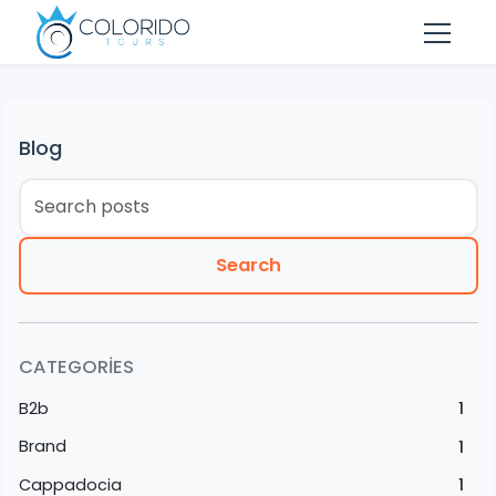
Skip to main content
Blog
Search
CATEGORIES
B2b
1
Brand
1
Cappadocia
1