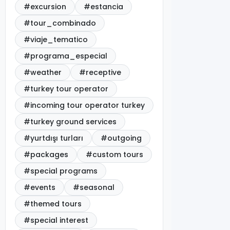
#excursion
#estancia
#tour_combinado
#viaje_tematico
#programa_especial
#weather
#receptive
#turkey tour operator
#incoming tour operator turkey
#turkey ground services
#yurtdışı turları
#outgoing
#packages
#custom tours
#special programs
#events
#seasonal
#themed tours
#special interest