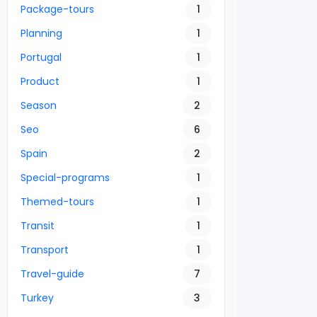
Package-tours
1
Planning
1
Portugal
1
Product
1
Season
2
Seo
6
Spain
2
Special-programs
1
Themed-tours
1
Transit
1
Transport
1
Travel-guide
7
Turkey
3