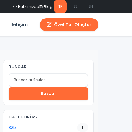
TR
ES
EN
Hakkımızda
Blog
r
İletişim
Özel Tur Oluştur
BUSCAR
Buscar
CATEGORÍAS
B2b
1