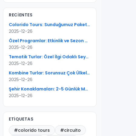
RECIENTES
Colorido Tours: Sunduğumuz Paketler — 6 Tur Tipi
2025-12-26
Özel Programlar: Etkinlik ve Sezon Odaklı Seyahati Doğru Kurgulayın
2025-12-26
Tematik Turlar: Özel İlgi Odaklı Seyahate Pratik Rehber
2025-12-26
Kombine Turlar: Sorunsuz Çok Ülkeli Rotalar İçin Kapsamlı Rehber
2025-12-26
Şehir Konaklamaları: 2-5 Günlük Mükemmel Kentsel Kaçışların Sanatı
2025-12-26
ETIQUETAS
#colorido tours
#circuito