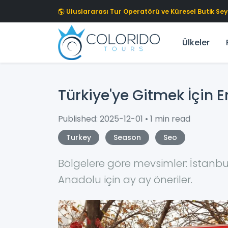
Skip to main content
Uluslararası Tur Operatörü ve Küresel Butik S
Ülkeler
Türkiye'ye Gitmek İçin 
Published: 2025-12-01 • 1 min read
Turkey
Season
Seo
Bölgelere göre mevsimler: İstanb
Anadolu için ay ay öneriler.