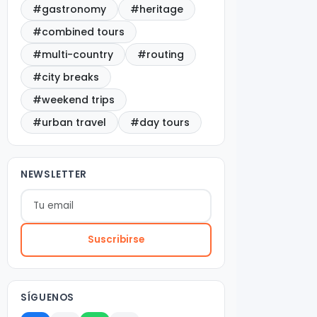
#gastronomy
#heritage
#combined tours
#multi-country
#routing
#city breaks
#weekend trips
#urban travel
#day tours
NEWSLETTER
Suscribirse
SÍGUENOS