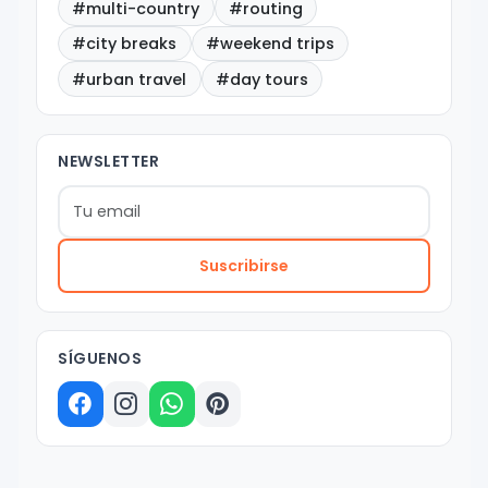
#multi-country
#routing
#city breaks
#weekend trips
#urban travel
#day tours
NEWSLETTER
Suscribirse
SÍGUENOS