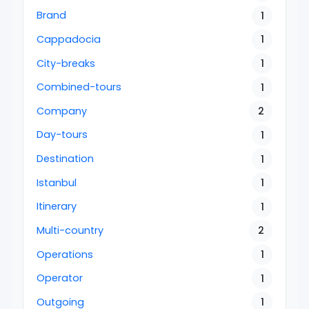
Brand
1
Cappadocia
1
City-breaks
1
Combined-tours
1
Company
2
Day-tours
1
Destination
1
Istanbul
1
Itinerary
1
Multi-country
2
Operations
1
Operator
1
Outgoing
1