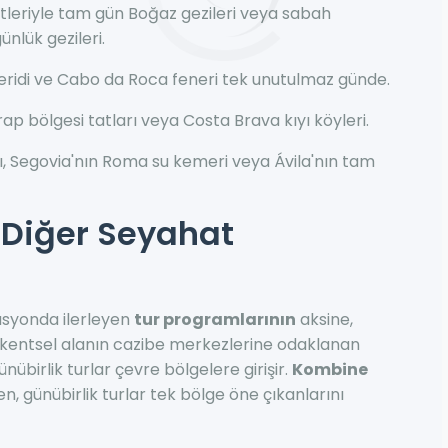
etleriyle tam gün Boğaz gezileri veya sabah
nlük gezileri.
 şeridi ve Cabo da Roca feneri tek unutulmaz günde.
p bölgesi tatları veya Costa Brava kıyı köyleri.
, Segovia'nın Roma su kemeri veya Ávila'nın tam
. Diğer Seyahat
asyonda ilerleyen
tur programlarının
aksine,
r kentsel alanın cazibe merkezlerine odaklanan
günübirlik turlar çevre bölgelere girişir.
Kombine
en, günübirlik turlar tek bölge öne çıkanlarını