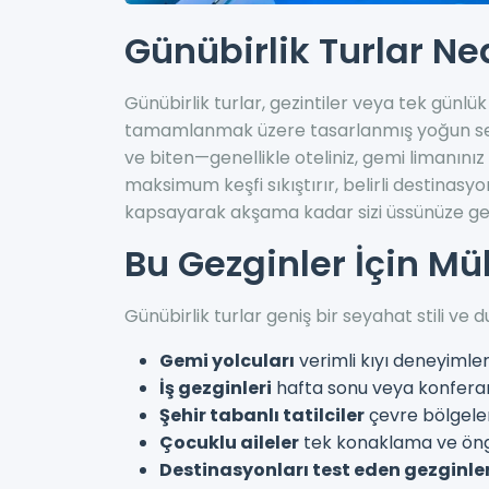
Günübirlik Turlar Ne
Günübirlik turlar, gezintiler veya tek günlük 
tamamlanmak üzere tasarlanmış yoğun se
ve biten—genellikle oteliniz, gemi limanını
maksimum keşfi sıkıştırır, belirli destinasy
kapsayarak akşama kadar sizi üssünüze ge
Bu Gezginler İçin 
Günübirlik turlar geniş bir seyahat stili ve
Gemi yolcuları
verimli kıyı deneyimler
İş gezginleri
hafta sonu veya konferans
Şehir tabanlı tatilciler
çevre bölgeler
Çocuklu aileler
tek konaklama ve öngö
Destinasyonları test eden gezginle