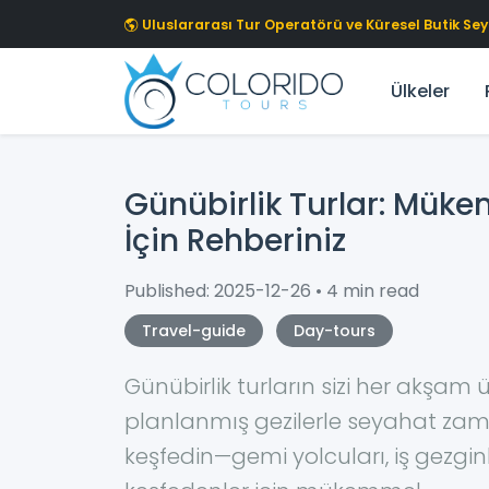
Skip to main content
Uluslararası Tur Operatörü ve Küresel Butik S
Ülkeler
Günübirlik Turlar: Mük
İçin Rehberiniz
Published: 2025-12-26 • 4 min read
Travel-guide
Day-tours
Günübirlik turların sizi her akşa
planlanmış gezilerle seyahat zama
keşfedin—gemi yolcuları, iş gezgi