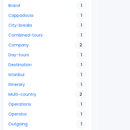
Brand
1
Cappadocia
1
City-breaks
1
Combined-tours
1
Company
2
Day-tours
1
Destination
1
Istanbul
1
Itinerary
1
Multi-country
2
Operations
1
Operator
1
Outgoing
1