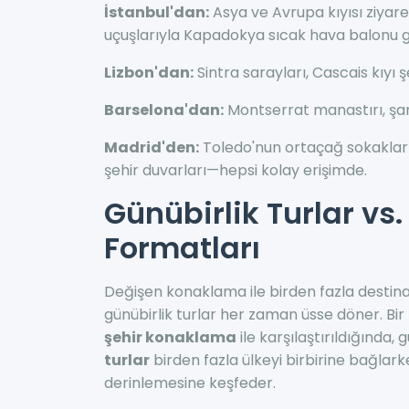
İstanbul'dan:
Asya ve Avrupa kıyısı ziyar
uçuşlarıyla Kapadokya sıcak hava balonu gü
Lizbon'dan:
Sintra sarayları, Cascais kıyı
Barselona'dan:
Montserrat manastırı, şara
Madrid'den:
Toledo'nun ortaçağ sokakları
şehir duvarları—hepsi kolay erişimde.
Günübirlik Turlar vs
Formatları
Değişen konaklama ile birden fazla destin
günübirlik turlar her zaman üsse döner. Bi
şehir konaklama
ile karşılaştırıldığında, 
turlar
birden fazla ülkeyi birbirine bağlark
derinlemesine keşfeder.