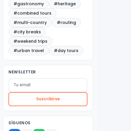
#gastronomy
#heritage
#combined tours
#multi-country
#routing
#city breaks
#weekend trips
#urban travel
#day tours
NEWSLETTER
Suscribirse
SÍGUENOS