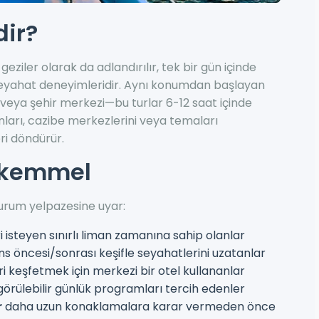
dir?
geziler olarak da adlandırılır, tek bir gün içinde
yahat deneyimleridir. Aynı konumdan başlayan
z veya şehir merkezi—bu turlar 6-12 saat içinde
onları, cazibe merkezlerini veya temaları
ri döndürür.
Mükemmel
 durum yelpazesine uyar:
i isteyen sınırlı liman zamanına sahip olanlar
 öncesi/sonrası keşifle seyahatlerini uzatanlar
i keşfetmek için merkezi bir otel kullananlar
rülebilir günlük programları tercih edenler
r
daha uzun konaklamalara karar vermeden önce