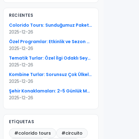
RECIENTES
Colorido Tours: Sunduğumuz Paketler — 6 Tur Tipi
2025-12-26
Özel Programlar: Etkinlik ve Sezon Odaklı Seyahati Doğru Kurgulayın
2025-12-26
Tematik Turlar: Özel İlgi Odaklı Seyahate Pratik Rehber
2025-12-26
Kombine Turlar: Sorunsuz Çok Ülkeli Rotalar İçin Kapsamlı Rehber
2025-12-26
Şehir Konaklamaları: 2-5 Günlük Mükemmel Kentsel Kaçışların Sanatı
2025-12-26
ETIQUETAS
#colorido tours
#circuito