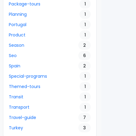
Package-tours
1
Planning
1
Portugal
1
Product
1
Season
2
Seo
6
Spain
2
Special-programs
1
Themed-tours
1
Transit
1
Transport
1
Travel-guide
7
Turkey
3