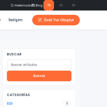
TR
ES
EN
Hakkımızda
Blog
r
İletişim
Özel Tur Oluştur
BUSCAR
Buscar
CATEGORÍAS
B2b
1