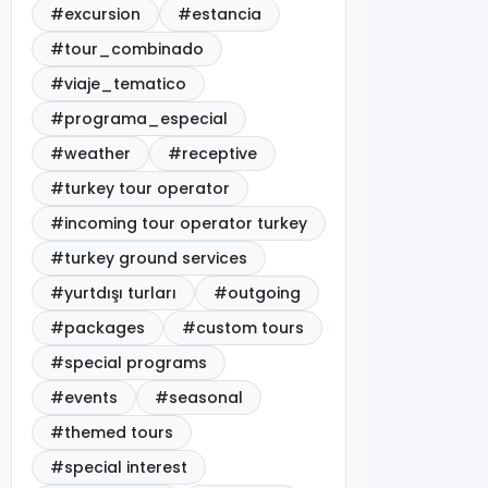
#excursion
#estancia
#tour_combinado
#viaje_tematico
#programa_especial
#weather
#receptive
#turkey tour operator
#incoming tour operator turkey
#turkey ground services
#yurtdışı turları
#outgoing
#packages
#custom tours
#special programs
#events
#seasonal
#themed tours
#special interest