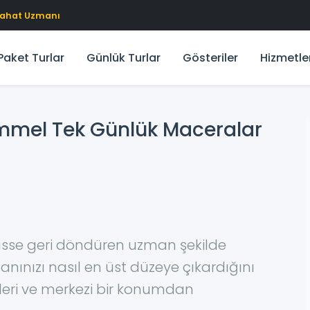
eyahat Uzmanı
Paket Turlar
Günlük Turlar
Gösteriler
Hizmetle
emmel Tek Günlük Maceralar
m üsse geri döndüren uzman şekilde
nınızı nasıl en üst düzeye çıkardığını
nleri ve merkezi bir konumdan