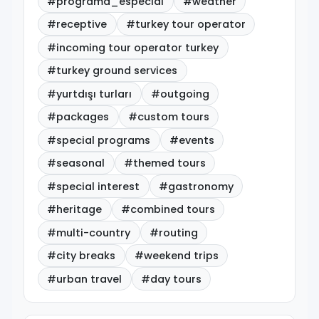
#programa_especial
#weather
#receptive
#turkey tour operator
#incoming tour operator turkey
#turkey ground services
#yurtdışı turları
#outgoing
#packages
#custom tours
#special programs
#events
#seasonal
#themed tours
#special interest
#gastronomy
#heritage
#combined tours
#multi-country
#routing
#city breaks
#weekend trips
#urban travel
#day tours