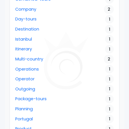
Company
2
Day-tours
1
Destination
1
Istanbul
1
Itinerary
1
Multi-country
2
Operations
1
Operator
1
Outgoing
1
Package-tours
1
Planning
1
Portugal
1
Product
1