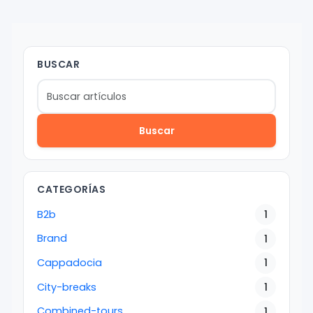
BUSCAR
Buscar
CATEGORÍAS
B2b
1
Brand
1
Cappadocia
1
City-breaks
1
Combined-tours
1