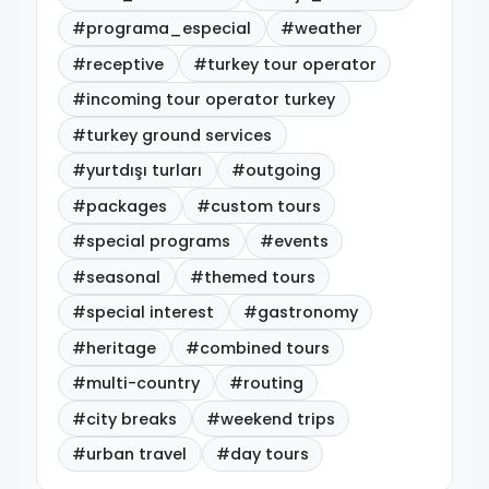
#programa_especial
#weather
#receptive
#turkey tour operator
#incoming tour operator turkey
#turkey ground services
#yurtdışı turları
#outgoing
#packages
#custom tours
#special programs
#events
#seasonal
#themed tours
#special interest
#gastronomy
#heritage
#combined tours
#multi-country
#routing
#city breaks
#weekend trips
#urban travel
#day tours