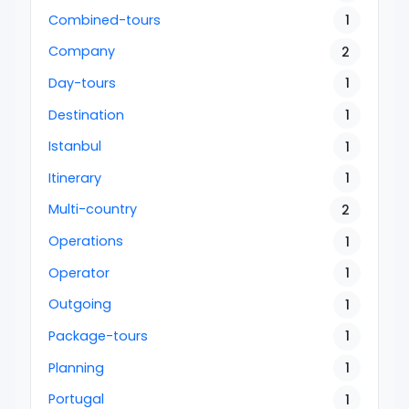
Combined-tours
1
Company
2
Day-tours
1
Destination
1
Istanbul
1
Itinerary
1
Multi-country
2
Operations
1
Operator
1
Outgoing
1
Package-tours
1
Planning
1
Portugal
1