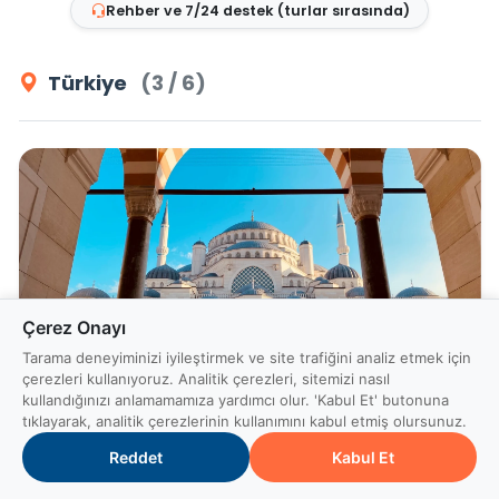
Rehber ve 7/24 destek (turlar sırasında)
Türkiye
(3 / 6)
Çerez Onayı
Tarama deneyiminizi iyileştirmek ve site trafiğini analiz etmek için
çerezleri kullanıyoruz. Analitik çerezleri, sitemizi nasıl
kullandığınızı anlamamamıza yardımcı olur. 'Kabul Et' butonuna
İstanbul’un Özeti
tıklayarak, analitik çerezlerinin kullanımını kabul etmiş olursunuz.
Reddet
Kabul Et
5 gün / 4 gece