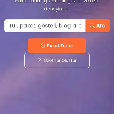
Paket turlar, günübirlik geziler ve özel
deneyimler.
Ara
Paket Turlar
Özel Tur Oluştur