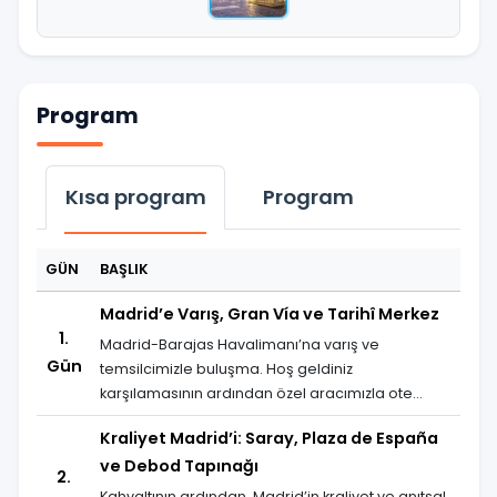
Program
Kısa program
Program
GÜN
BAŞLIK
Madrid’e Varış, Gran Vía ve Tarihî Merkez
1.
Madrid-Barajas Havalimanı’na varış ve
Gün
temsilcimizle buluşma. Hoş geldiniz
karşılamasının ardından özel aracımızla ote...
Kraliyet Madrid’i: Saray, Plaza de España
ve Debod Tapınağı
2.
Kahvaltının ardından, Madrid’in kraliyet ve anıtsal