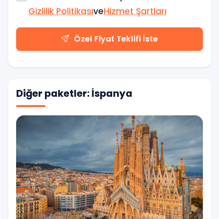
Gizlilik Politikası
ve
Hizmet Şartları
Özel Fiyat Teklifi İste
Diğer paketler: İspanya