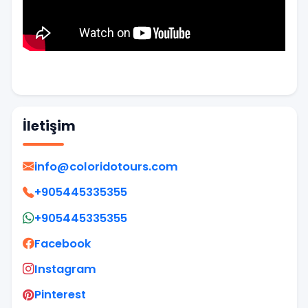
İletişim
info@coloridotours.com
+905445335355
+905445335355
Facebook
Instagram
Pinterest