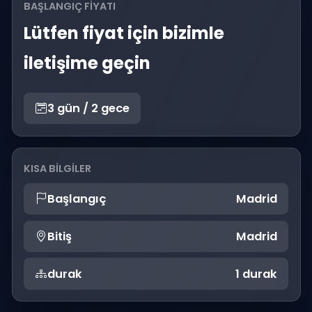
BAŞLANGIÇ FIYATI
Lütfen fiyat için bizimle
iletişime geçin
3 gün / 2 gece
KISA BILGILER
Başlangıç
Madrid
Bitiş
Madrid
durak
1 durak