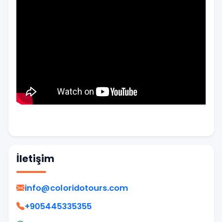
İletişim
info@coloridotours.com
+905445335355