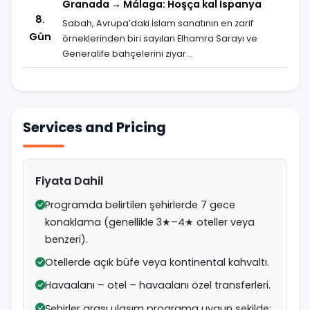
Granada → Málaga: Hoşça kal İspanya
8.
Sabah, Avrupa’daki İslam sanatının en zarif
Gün
örneklerinden biri sayılan Elhamra Sarayı ve
Generalife bahçelerini ziyar...
Services and Pricing
Fiyata Dahil
Programda belirtilen şehirlerde 7 gece
konaklama (genellikle 3★–4★ oteller veya
benzeri).
Otellerde açık büfe veya kontinental kahvaltı.
Havaalanı – otel – havaalanı özel transferleri.
Şehirler arası ulaşım programa uygun şekilde: