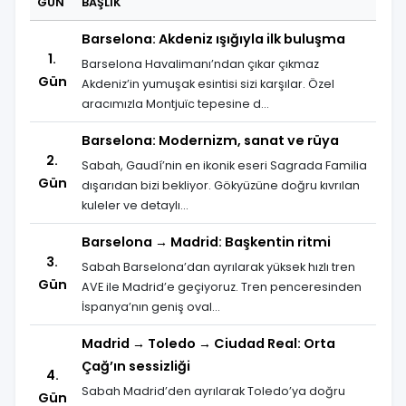
GÜN
BAŞLIK
Barselona: Akdeniz ışığıyla ilk buluşma
1.
Barselona Havalimanı’ndan çıkar çıkmaz
Gün
Akdeniz’in yumuşak esintisi sizi karşılar. Özel
aracımızla Montjuïc tepesine d...
Barselona: Modernizm, sanat ve rüya
2.
Sabah, Gaudí’nin en ikonik eseri Sagrada Familia
Gün
dışarıdan bizi bekliyor. Gökyüzüne doğru kıvrılan
kuleler ve detaylı...
Barselona → Madrid: Başkentin ritmi
3.
Sabah Barselona’dan ayrılarak yüksek hızlı tren
Gün
AVE ile Madrid’e geçiyoruz. Tren penceresinden
İspanya’nın geniş oval...
Madrid → Toledo → Ciudad Real: Orta
Çağ’ın sessizliği
4.
Sabah Madrid’den ayrılarak Toledo’ya doğru
Gün