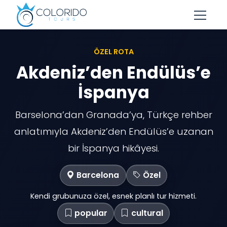
Skip to main content
ÖZEL ROTA
Akdeniz’den Endülüs’e
İspanya
Barselona’dan Granada’ya, Türkçe rehber
anlatımıyla Akdeniz’den Endülüs’e uzanan
bir İspanya hikâyesi.
Barcelona
Özel
Kendi grubunuza özel, esnek planlı tur hizmeti.
popular
cultural