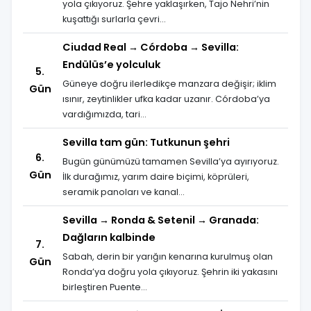
yola çıkıyoruz. Şehre yaklaşırken, Tajo Nehri’nin
kuşattığı surlarla çevri...
Ciudad Real → Córdoba → Sevilla:
Endülüs’e yolculuk
5.
Güneye doğru ilerledikçe manzara değişir; iklim
Gün
ısınır, zeytinlikler ufka kadar uzanır. Córdoba’ya
vardığımızda, tari...
Sevilla tam gün: Tutkunun şehri
6.
Bugün günümüzü tamamen Sevilla’ya ayırıyoruz.
Gün
İlk durağımız, yarım daire biçimi, köprüleri,
seramik panoları ve kanal...
Sevilla → Ronda & Setenil → Granada:
Dağların kalbinde
7.
Sabah, derin bir yarığın kenarına kurulmuş olan
Gün
Ronda’ya doğru yola çıkıyoruz. Şehrin iki yakasını
birleştiren Puente...